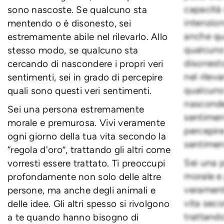
capacità 
sono nascoste. Se qualcuno sta
intenzioni
mentendo o è disonesto, sei
anche qu
estremamente abile nel rilevarlo. Allo
qualcuno
stesso modo, se qualcuno sta
disonest
cercando di nascondere i propri veri
nel rilev
sentimenti, sei in grado di percepire
qualcuno
quali sono questi veri sentimenti.
nasconder
Sei una persona estremamente
sentiment
morale e premurosa. Vivi veramente
percepire
ogni giorno della tua vita secondo la
sentiment
“regola d'oro”, trattando gli altri come
Sei una 
vorresti essere trattato. Ti preoccupi
morale e
profondamente non solo delle altre
verament
persone, ma anche degli animali e
vita seco
delle idee. Gli altri spesso si rivolgono
trattando
a te quando hanno bisogno di