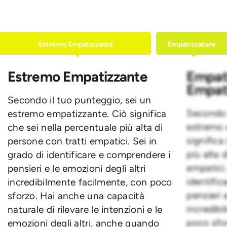
Estremo Empatizzante
Empatizzatore
Estremo Empatizzante
Empat
Empat
Secondo il tuo punteggio, sei un
Secondo 
estremo empatizzante. Ciò significa
estremo 
che sei nella percentuale più alta di
significa
persone con tratti empatici. Sei in
più alta 
grado di identificare e comprendere i
empatici.
pensieri e le emozioni degli altri
identific
incredibilmente facilmente, con poco
pensieri 
sforzo. Hai anche una capacità
incredib
naturale di rilevare le intenzioni e le
poco sfo
emozioni degli altri, anche quando