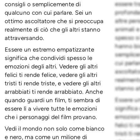
essere tr
consigli o semplicemente di
profonda
qualcuno con cui parlare. Sei un
altre pe
ottimo ascoltatore che si preoccupa
animali e 
realmente di ciò che gli altri stanno
spesso s
attraversando.
hanno bi
Essere un estremo empatizzante
semplice
significa che condividi spesso le
cui parla
emozioni degli altri. Vedere gli altri
ascoltat
felici ti rende felice, vedere gli altri
realmente
tristi ti rende triste, e vedere gli altri
stanno a
arrabbiati ti rende arrabbiato. Anche
Essere u
quando guardi un film, ti sembra di
significa
essere lì a vivere tutte le emozioni
emozioni d
che i personaggi del film provano.
felici ti 
Vedi il mondo non solo come bianco
tristi ti 
e nero, ma come un milione di