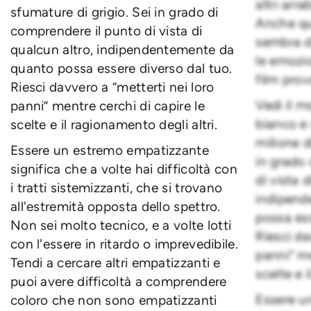
altri arra
sfumature di grigio. Sei in grado di
Anche qu
comprendere il punto di vista di
sembra di
qualcun altro, indipendentemente da
le emozio
quanto possa essere diverso dal tuo.
film prov
Riesci davvero a “metterti nei loro
Vedi il 
panni” mentre cerchi di capire le
bianco e
scelte e il ragionamento degli altri.
milione d
Essere un estremo empatizzante
in grado
significa che a volte hai difficoltà con
di vista 
i tratti sistemizzanti, che si trovano
indipend
all'estremità opposta dello spettro.
possa ess
Non sei molto tecnico, e a volte lotti
Riesci da
con l'essere in ritardo o imprevedibile.
panni” me
Tendi a cercare altri empatizzanti e
scelte e 
puoi avere difficoltà a comprendere
Essere u
coloro che non sono empatizzanti