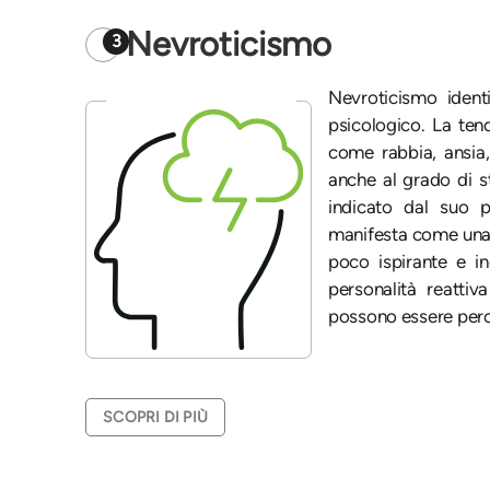
Nevroticismo
3
Nevroticismo identi
psicologico. La ten
come rabbia, ansia,
anche al grado di st
indicato dal suo po
manifesta come una 
poco ispirante e i
personalità reattiv
possono essere percep
SCOPRI DI PIÙ