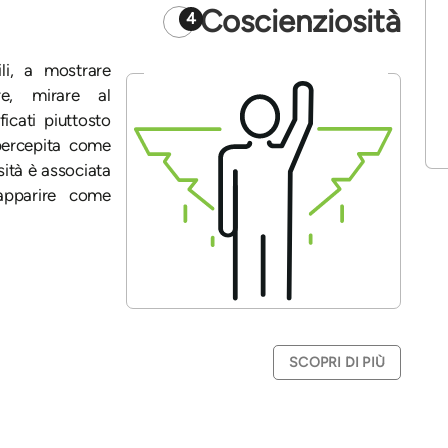
Coscienziosità
4
li, a mostrare
re, mirare al
icati piuttosto
 percepita come
ità è associata
apparire come
SCOPRI DI PIÙ