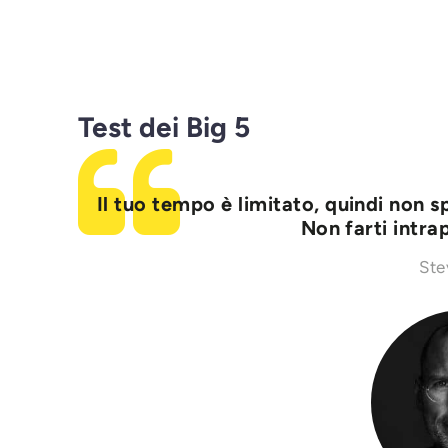
Test dei Big 5
Il tuo tempo è limitato, quindi non s
Non farti intr
Ste