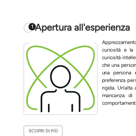
Apertura all'esperienza
1
Apprezzamento p
curiosità e la 
curiosità intell
che una person
una persona 
preferenza pers
rigida. Un'alt
mancanza di 
comportamenti 
SCOPRI DI PIÙ