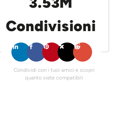
3.53M
Condivisioni
Condividi con i tuoi amici e scopri
quanto siete compatibili