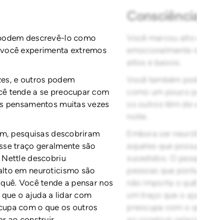
Consciência Ne
 podem descrevê-lo como
Você marcou alto em ne
 você experimenta extremos
emocionalmente reativo
altos e baixos.
es, e outros podem
Você também pode ser m
cê tende a se preocupar com
como um pouco pessimis
us pensamentos muitas vezes
os outros têm de você.
noite.
im, pesquisas descobriram
Embora ser neurótico po
sse traço geralmente são
aqueles que possuem al
 Nettle descobriu
sucedidos. O pesquisado
lto em neuroticismo são
pessoas que pontuam al
quê. Você tende a pensar nos
não importa o quê. Você
 que o ajuda a lidar com
um traço que o ajuda a
cupa com o que os outros
preocupa com o que os 
r ao construir
ao construir relacionam