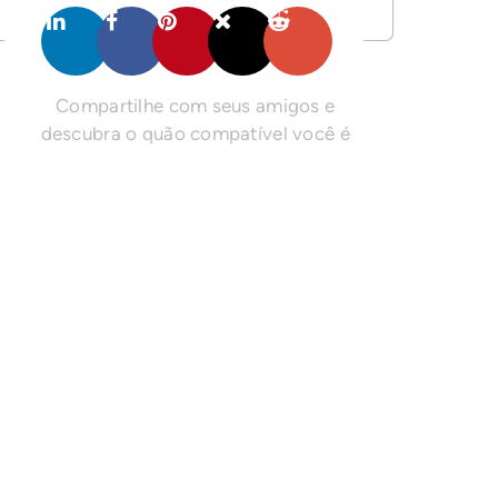
Compartilhe com seus amigos e
descubra o quão compatível você é