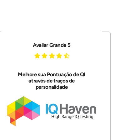
 uma característica que o ajuda a se destacar no
uróticos geralmente se saem bem em carreiras como
rreiras pelas quais são verdadeiramente apaixonados.
Avaliar Grande 5
Melhore sua Pontuação de QI
através de traços de
personalidade