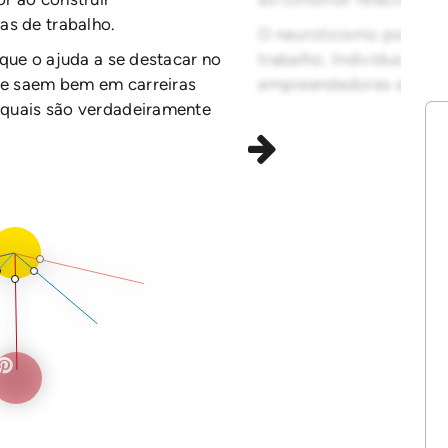
as de trabalho.
O neuroticismo pode ser
que o ajuda a se destacar no
trabalho. Indivíduos ne
 se saem bem em carreiras
empreendedores e em ca
quais são verdadeiramente