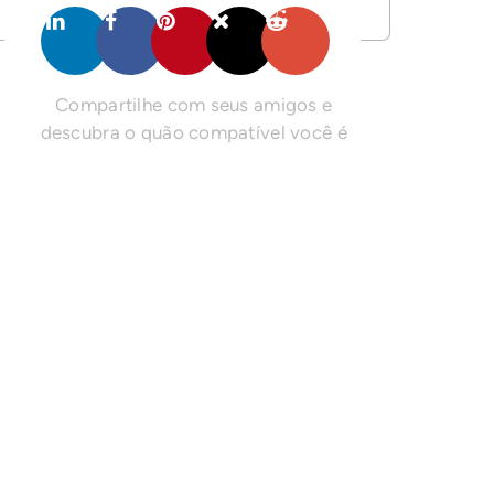
Compartilhe com seus amigos e
descubra o quão compatível você é