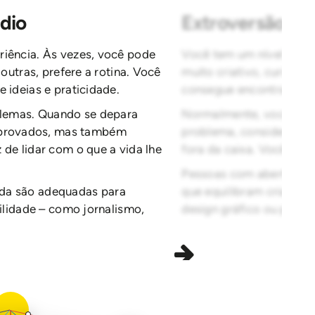
dio
Extroversão Ab
riência. Às vezes, você pode
Você tem um nível médio
 outras, prefere a rotina. Você
muito criativo, curioso 
 ideias e praticidade.
consegue encontrar um ót
lemas. Quando se depara
Normalmente, você é b
provados, mas também
problema, considera m
 de lidar com o que a vida lhe
fora da caixa. Você é ca
Pessoas com abertura à
ada são adequadas para
que equilibram criativid
bilidade – como jornalismo,
design gráfico ou pesqu