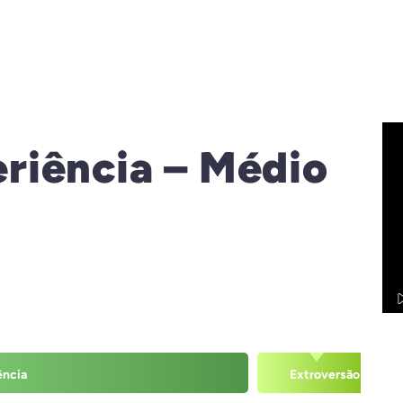
riência – Médio
ência
Extroversão