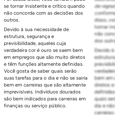
se tornar insistente e crítico quando
de regra
não concorda com as decisões dos
conforme
outros.
disso, v
tornar in
Devido à sua necessidade de
não conc
estrutura, segurança e
dos outr
previsibilidade, aqueles cuja
verdadeira cor é ouro se saem bem
Devido à
em empregos que são muito diretos
estrutur
e têm funções altamente definidas.
previsibi
Você gosta de saber quais serão
verdadei
suas tarefas para o dia e não se sairia
bem em 
bem em carreiras que são altamente
diretos 
imprevisíveis. Indivíduos dourados
definida
são bem indicados para carreiras em
quais ser
finanças ou serviço público.
dia e nã
carreira