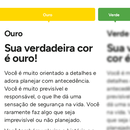
Ouro
Verde
Ouro
Verde
Sua verdadeira cor
Sua 
é
ouro
!
cor 
Você é muito orientado a detalhes e
Você é m
adora planejar com antecedência.
detalhes
Você é muito previsível e
antecedê
responsável, o que lhe dá uma
previsíve
sensação de segurança na vida. Você
dá uma s
raramente faz algo que seja
na vida.
imprevisível ou não planejado.
que seja 
planejad