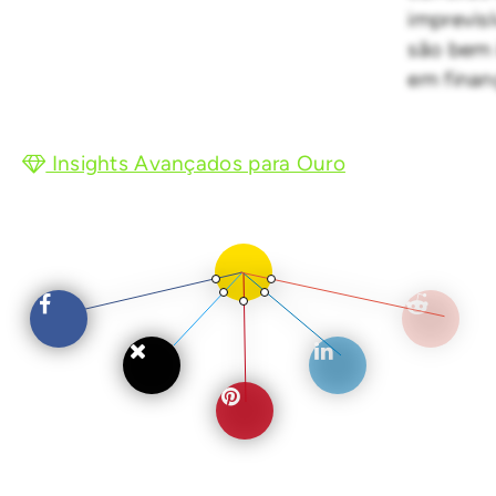
imprevisí
são bem 
em finan
Insights Avançados para Ouro