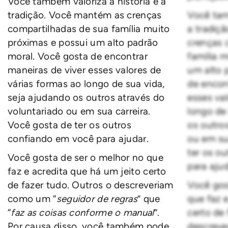
Você também valoriza a história e a
tradição. Você mantém as crenças
Você tam
compartilhadas de sua família muito
a tradiç
próximas e possui um alto padrão
crenças 
moral. Você gosta de encontrar
família 
maneiras de viver esses valores de
um alto 
várias formas ao longo de sua vida,
de encon
seja ajudando os outros através do
esses va
voluntariado ou em sua carreira.
longo de
Você gosta de ter os outros
os outro
confiando em você para ajudar.
ou em su
ter os o
Você gosta de ser o melhor no que
para ajud
faz e acredita que há um jeito certo
de fazer tudo. Outros o descreveriam
Você gos
como um “
seguidor de regras
” que
que faz e
“
faz as coisas conforme o manual
”.
certo de 
Por causa disso, você também pode
descreve