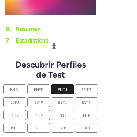
6.
Resumen
‹
›
7.
Estadísticas
Descubrir Perfiles
de Test
ENFJ
ENFP
ENTJ
ENTP
ESFJ
ESFP
ESTJ
ESTP
INFJ
INFP
INTJ
INTP
ISFP
ISTJ
ISTP
ISFJ