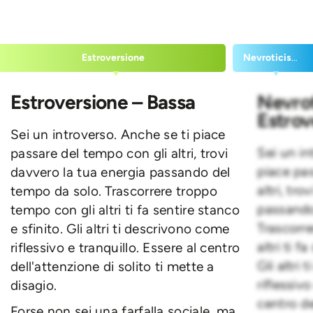
Estroversione
Nevroticismo
Estroversione – Bassa
Nevro
Estrov
Sei un introverso. Anche se ti piace
Sei un in
passare del tempo con gli altri, trovi
piace pa
davvero la tua energia passando del
altri, tr
tempo da solo. Trascorrere troppo
passando
tempo con gli altri ti fa sentire stanco
Trascorr
e sfinito. Gli altri ti descrivono come
altri ti f
riflessivo e tranquillo. Essere al centro
Gli altri
dell'attenzione di solito ti mette a
riflessivo
disagio.
centro de
Forse non sei una farfalla sociale, ma