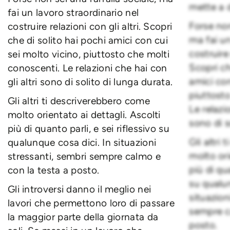
mette a d
fai un lavoro straordinario nel
Forse non
costruire relazioni con gli altri. Scopri
ma fai un
che di solito hai pochi amici con cui
costruire 
sei molto vicino, piuttosto che molti
Scopri ch
conoscenti. Le relazioni che hai con
amici con
gli altri sono di solito di lunga durata.
piuttost
Gli altri ti descriverebbero come
Le relazio
molto orientato ai dettagli. Ascolti
sono di s
più di quanto parli, e sei riflessivo su
Gli altri
qualunque cosa dici. In situazioni
molto ori
stressanti, sembri sempre calmo e
più di qua
con la testa a posto.
su qualun
Gli introversi danno il meglio nei
situazion
lavori che permettono loro di passare
sempre c
la maggior parte della giornata da
posto.