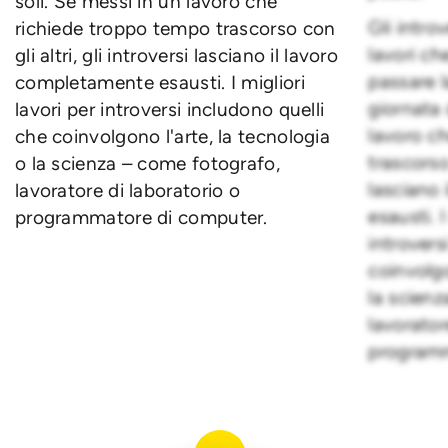
soli. Se messi in un lavoro che
Gli intro
richiede troppo tempo trascorso con
lavori ch
gli altri, gli introversi lasciano il lavoro
passare l
completamente esausti. I migliori
giornata 
lavori per introversi includono quelli
lavoro c
che coinvolgono l'arte, la tecnologia
trascorso 
o la scienza – come fotografo,
lasciano
lavoratore di laboratorio o
esausti. I
programmatore di computer.
introvers
coinvolgo
la scien
lavorator
programm