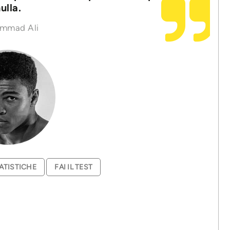
ulla.
mmad Ali
ATISTICHE
FAI IL TEST