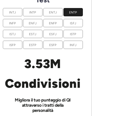
INTJ
INTP
ENTJ
ENTP
INFP
ENFJ
ENFP
ISFJ
ISTJ
ESTJ
ESFJ
ISTP
ISFP
ESTP
ESFP
INFJ
3.53M
Condivisioni
Migliora il tuo punteggio di QI
attraverso i tratti della
personalità