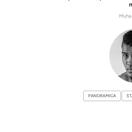
n
Muha
PANORAMICA
ST