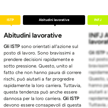
ISTP
Abitudini lavorative
INFJ
Abitudini lavorative
INFJ A
lavora
Gli ISTP
sono orientati all'azione sul
Gli ISTP
posto di lavoro. Sono bravissimi a
sul posto
prendere decisioni rapidamente e
bravissim
sotto pressione. Questo, unito al
rapidame
fatto che non hanno paura di correre
Questo, u
rischi, può aiutarli a far progredire
hanno pau
rapidamente la loro carriera. Tuttavia,
aiutarli a
questa tendenza può anche essere
rapidamen
dannosa per la loro carriera.
Gli ISTP
Tuttavia
devono essere consapevoli di questa