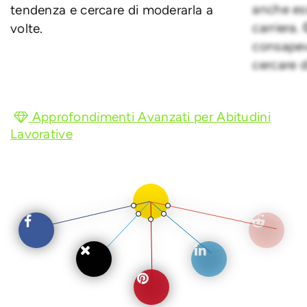
anche es
tendenza e cercare di moderarla a
carriera.
volte.
consapev
cercare d
Approfondimenti Avanzati per Abitudini
Lavorative