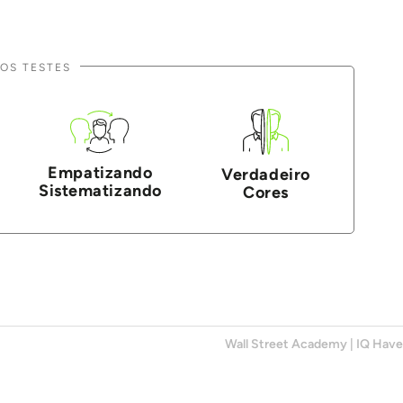
OS TESTES
Empatizando
Verdadeiro
Sistematizando
Cores
Wall Street Academy
|
IQ Hav