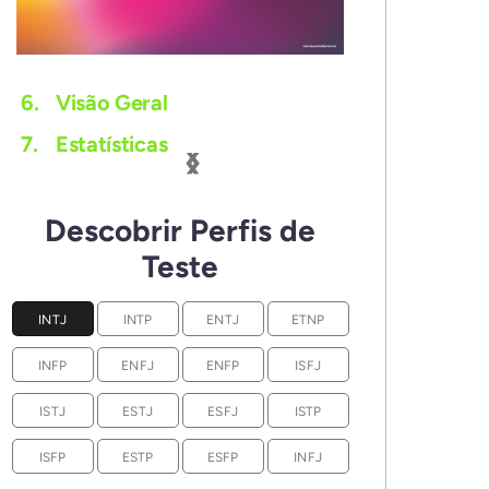
6.
Visão Geral
‹
›
7.
Estatísticas
Descobrir Perfis de
Teste
INTJ
INTP
ENTJ
ETNP
INFP
ENFJ
ENFP
ISFJ
ISTJ
ESTJ
ESFJ
ISTP
ISFP
ESTP
ESFP
INFJ