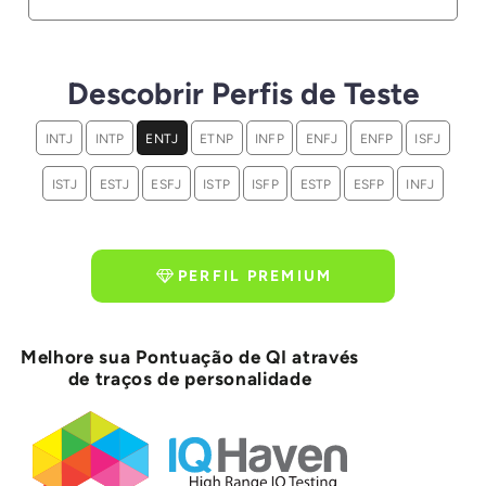
Descobrir Perfis de Teste
INTJ
INTP
ENTJ
ETNP
INFP
ENFJ
ENFP
ISFJ
ISTJ
ESTJ
ESFJ
ISTP
ISFP
ESTP
ESFP
INFJ
PERFIL PREMIUM
Melhore sua Pontuação de QI através
de traços de personalidade