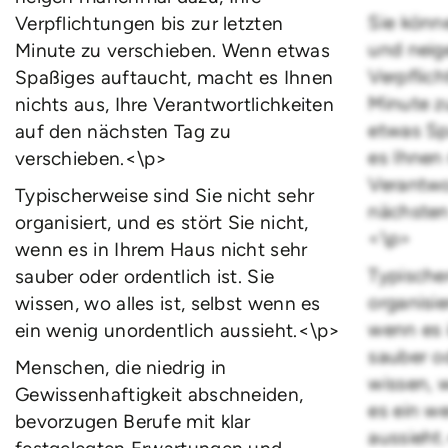
Sie könn
Verpflichtungen bis zur letzten
und neig
Minute zu verschieben. Wenn etwas
Verpflich
Spaßiges auftaucht, macht es Ihnen
Minute z
nichts aus, Ihre Verantwortlichkeiten
etwas Sp
auf den nächsten Tag zu
es Ihnen 
verschieben.<\p>
Verantwo
Typischerweise sind Sie nicht sehr
nächsten
organisiert, und es stört Sie nicht,
<\p>
wenn es in Ihrem Haus nicht sehr
Typischer
sauber oder ordentlich ist. Sie
organisie
wissen, wo alles ist, selbst wenn es
wenn es 
ein wenig unordentlich aussieht.<\p>
sauber od
Menschen, die niedrig in
wissen, w
Gewissenhaftigkeit abschneiden,
es ein w
bevorzugen Berufe mit klar
aussieht