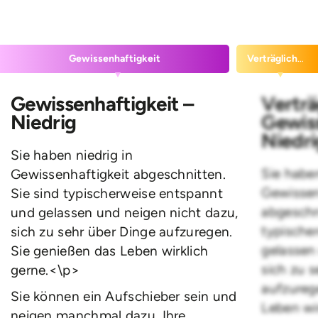
Gewissenhaftigkeit
Verträglichkeit
Gewissenhaftigkeit –
Verträ
Niedrig
Gewiss
Niedri
Sie haben niedrig in
Sie haben
Gewissenhaftigkeit abgeschnitten.
Gewissen
Sie sind typischerweise entspannt
abgeschn
und gelassen und neigen nicht dazu,
typische
sich zu sehr über Dinge aufzuregen.
gelassen
Sie genießen das Leben wirklich
sich zu 
gerne.<\p>
aufzureg
Sie können ein Aufschieber sein und
Leben wi
neigen manchmal dazu, Ihre