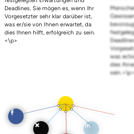
festgelegten Erwartungen und
Menschen,
Deadlines. Sie mögen es, wenn Ihr
Gewissen
Vorgesetzter sehr klar darüber ist,
bevorzug
was er/sie von Ihnen erwartet, da
festgele
dies Ihnen hilft, erfolgreich zu sein.
Deadline
<\p>
Vorgesetz
was er/si
dies Ihne
sein.<\p