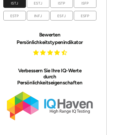
ISTJ
ESTJ
ISTP
ISFP
ESTP
INFJ
ESFJ
ESFP
Bewerten
Persönlichkeitstypenindikator
Verbessern Sie Ihre IQ-Werte
durch
Persönlichkeitseigenschaften