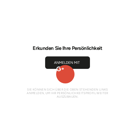
Erkunden Sie Ihre Persönlichkeit
ANMELDEN MIT
SIE KÖNNEN SICH ÜBER DIE OBEN STEHENDEN LINKS
ANMELDEN, UM IHR PERSÖNLICHKEITSPROFIL WEITER
AUSZUBAUEN.