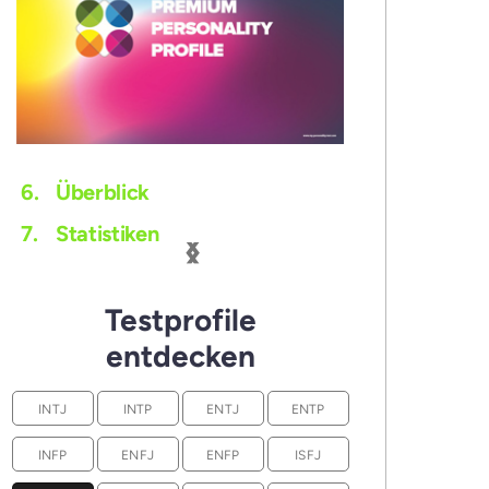
6.
Überblick
‹
›
7.
Statistiken
Testprofile
entdecken
INTJ
INTP
ENTJ
ENTP
INFP
ENFJ
ENFP
ISFJ