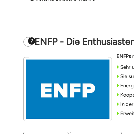
ENFP - Die Enthusiaste
7
ENFPs
m
Sehr 
Sie su
Energ
Koope
In de
Erwei