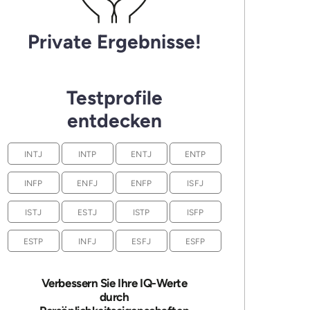
Private Ergebnisse!
Testprofile
entdecken
INTJ
INTP
ENTJ
ENTP
INFP
ENFJ
ENFP
ISFJ
ISTJ
ESTJ
ISTP
ISFP
ESTP
INFJ
ESFJ
ESFP
Verbessern Sie Ihre IQ-Werte
durch