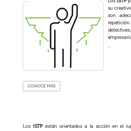
Los
ISTP
p
su creativ
son adec
repetición
detectives
empresario
...
CONOCE MÁS
Los
ISTP
están orientados a la acción en el lu