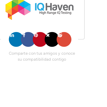
Comparte con tus amigos y conoce
su compatibilidad contigo