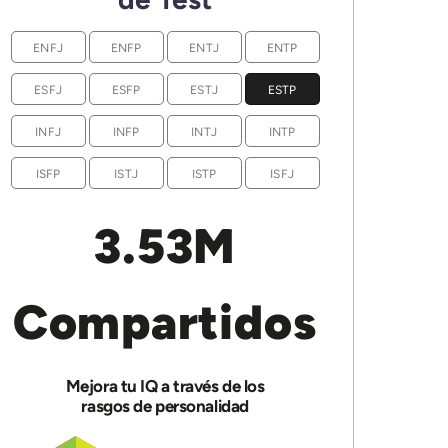
ENFJ
ENFP
ENTJ
ENTP
ESFJ
ESFP
ESTJ
ESTP
INFJ
INFP
INTJ
INTP
ISFP
ISTJ
ISTP
ISFJ
3.53M
Compartidos
Mejora tu IQ a través de los
rasgos de personalidad