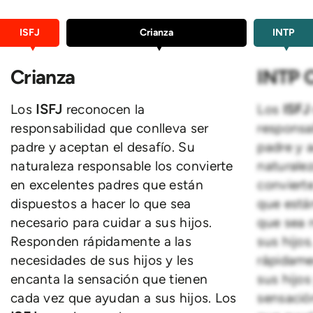
ISFJ
Crianza
INTP
Crianza
INTP C
Los
ISFJ
reconocen la
Los
ISF
responsabilidad que conlleva ser
responsa
padre y aceptan el desafío. Su
padre y a
naturaleza responsable los convierte
naturale
en excelentes padres que están
conviert
dispuestos a hacer lo que sea
que está
necesario para cuidar a sus hijos.
que sea 
Responden rápidamente a las
sus hijo
necesidades de sus hijos y les
rápidame
encanta la sensación que tienen
sus hijos
cada vez que ayudan a sus hijos. Los
sensació