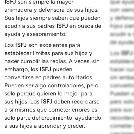
ISFJ
son siempre la mayor
que ayud
animadora y defensora de sus hijos.
son siem
Sus hijos siempre saben que pueden
y defenso
acudir a sus padres
ISFJ
en busca de
hijos si
ayuda y asesoramiento.
acudir a
de ayuda
Los
ISFJ
son excelentes para
establecer límites para sus hijos y
Los
ISF
hacer cumplir las reglas. A veces, sin
establece
embargo, los
ISFJ
pueden
hacer cum
convertirse en padres autoritarios.
sin emba
Pueden ser algo controladores, pero
convertir
solo porque quieren lo mejor para
Pueden s
sus hijos. Los
ISFJ
deben recordarse
pero sol
a sí mismos que cometer errores es
para sus 
solo parte del crecimiento, ayudando
recordar
a sus hijos a aprender y crecer.
cometer e
crecimie