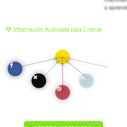
a aprende
Información Avanzada para Crianza