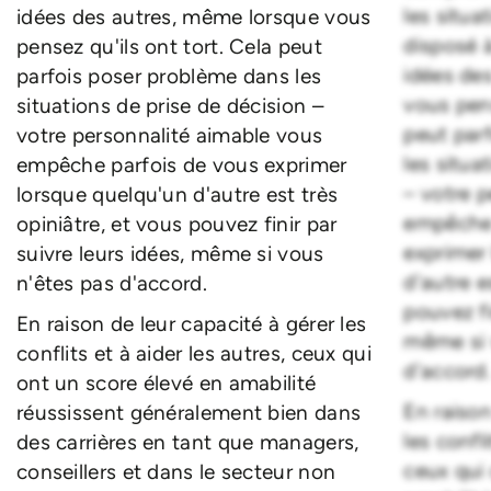
les situa
idées des autres, même lorsque vous
disposé à
pensez qu'ils ont tort. Cela peut
idées de
parfois poser problème dans les
vous pens
situations de prise de décision –
peut par
votre personnalité aimable vous
les situa
empêche parfois de vous exprimer
– votre 
lorsque quelqu'un d'autre est très
empêche 
opiniâtre, et vous pouvez finir par
exprimer
suivre leurs idées, même si vous
d'autre e
n'êtes pas d'accord.
pouvez fi
En raison de leur capacité à gérer les
même si 
conflits et à aider les autres, ceux qui
d'accord
ont un score élevé en amabilité
En raison
réussissent généralement bien dans
les confli
des carrières en tant que managers,
ceux qui
conseillers et dans le secteur non