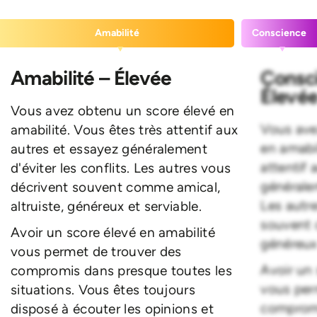
Amabilité
Conscience
Amabilité – Élevée
Consci
Élevé
Vous avez obtenu un score élevé en
Vous ave
amabilité. Vous êtes très attentif aux
en amabil
autres et essayez généralement
attentif 
d'éviter les conflits. Les autres vous
généralem
décrivent souvent comme amical,
Les autr
altruiste, généreux et serviable.
souvent 
Avoir un score élevé en amabilité
généreux 
vous permet de trouver des
Avoir un 
compromis dans presque toutes les
vous per
situations. Vous êtes toujours
compromi
disposé à écouter les opinions et