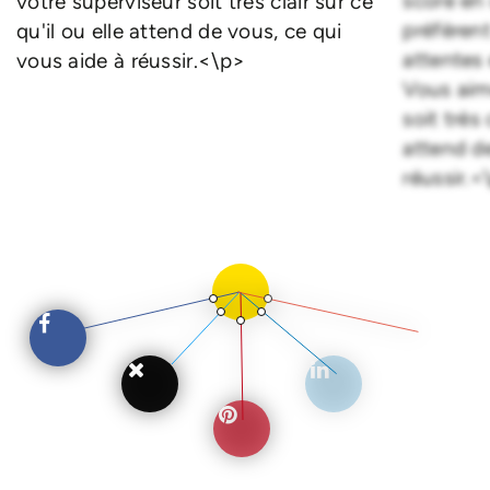
score en
votre superviseur soit très clair sur ce
préfèrent
qu'il ou elle attend de vous, ce qui
attentes 
vous aide à réussir.<\p>
Vous aim
soit très 
attend de
réussir.<