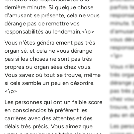
parfois 
dernière minute. Si quelque chose
responsab
d'amusant se présente, cela ne vous
minute. 
dérange pas de remettre vos
d'amusan
responsabilités au lendemain.<\p>
vous dér
Vous n'êtes généralement pas très
responsa
organisé, et cela ne vous dérange
<\p>
pas si les choses ne sont pas très
Vous n'ê
propres ou organisées chez vous.
très orga
Vous savez où tout se trouve, même
dérange 
si cela semble un peu en désordre.
pas très
<\p>
chez vou
Les personnes qui ont un faible score
trouve, 
en conscienciosité préfèrent les
peu en d
carrières avec des attentes et des
Les pers
délais très précis. Vous aimez que