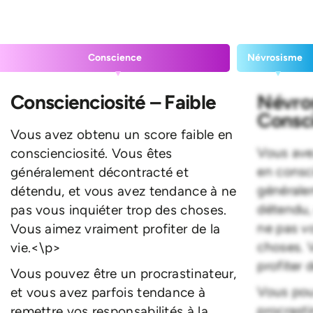
Conscience
Névrosisme
Conscienciosité – Faible
Névro
Consci
Vous avez obtenu un score faible en
Vous ave
conscienciosité. Vous êtes
en consc
généralement décontracté et
générale
détendu, et vous avez tendance à ne
détendu,
pas vous inquiéter trop des choses.
ne pas vo
Vous aimez vraiment profiter de la
choses. 
vie.<\p>
profiter 
Vous pouvez être un procrastinateur,
Vous pou
et vous avez parfois tendance à
procrasti
remettre vos responsabilités à la