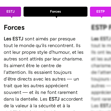
ESTJ
Forces
ESTP
Forces
ESTP 
Les ESTJ
sont aimés par presque
Les EST
tout le monde qu’ils rencontrent. Ils
tout le m
ont leur propre style d'humour, et les
Ils ont l
autres sont attirés par leur charisme.
et les au
Ils aiment être le centre de
charisme.
l'attention. Ils essaient toujours
de l'atten
d'être directs avec les autres — un
toujours 
trait que les autres apprécient
autres — 
souvent — et ils ne font rarement
apprécie
dans la dentelle. Les
ESTJ
accordent
font rare
de la valeur à la sécurité et à la
Les
EST