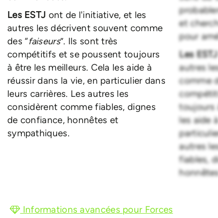
probable
Les ESTJ
ont de l'initiative, et les
et cherc
autres les décrivent souvent comme
pour amé
des “
faiseurs
”. Ils sont très
compétitifs et se poussent toujours
Les EST
à être les meilleurs. Cela les aide à
autres le
réussir dans la vie, en particulier dans
comme d
leurs carrières. Les autres les
compétit
considèrent comme fiables, dignes
toujours 
de confiance, honnêtes et
les aide 
sympathiques.
particuli
autres l
fiables, 
honnêtes
Informations avancées pour Forces