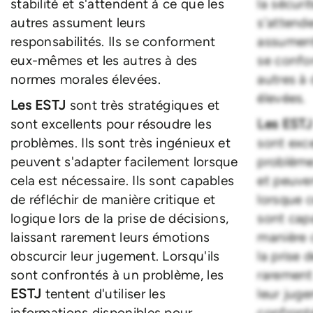
stabilité et s'attendent à ce que les
la sécurit
autres assument leurs
s'attende
responsabilités. Ils se conforment
assument 
eux-mêmes et les autres à des
se confo
normes morales élevées.
autres à
élevées.
Les ESTJ
sont très stratégiques et
sont excellents pour résoudre les
Les EST
problèmes. Ils sont très ingénieux et
sont exce
peuvent s'adapter facilement lorsque
problèmes
cela est nécessaire. Ils sont capables
et peuve
de réfléchir de manière critique et
lorsque c
logique lors de la prise de décisions,
sont capa
laissant rarement leurs émotions
manière c
obscurcir leur jugement. Lorsqu'ils
la prise 
sont confrontés à un problème, les
rarement
ESTJ
tentent d'utiliser les
leur juge
informations disponibles pour
confront