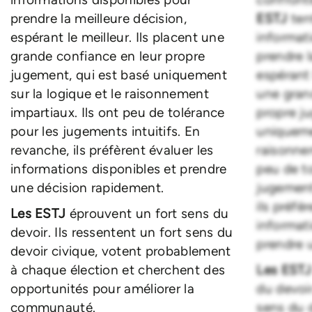
prendre la meilleure décision,
ESTJ
ten
espérant le meilleur. Ils placent une
informat
grande confiance en leur propre
prendre l
jugement, qui est basé uniquement
espérant 
sur la logique et le raisonnement
une gran
impartiaux. Ils ont peu de tolérance
propre j
pour les jugements intuitifs. En
uniquemen
revanche, ils préfèrent évaluer les
raisonnem
informations disponibles et prendre
peu de t
une décision rapidement.
jugements
ils préfè
Les ESTJ
éprouvent un fort sens du
informati
devoir. Ils ressentent un fort sens du
prendre 
devoir civique, votent probablement
à chaque élection et cherchent des
Les EST
opportunités pour améliorer la
du devoir
communauté.
sens du d