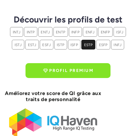
Découvrir les profils de test
INTJ
INTP
ENTJ
ENTP
INFP
ENFJ
ENFP
ISFJ
ISTJ
ESTJ
ESFJ
ISTP
ISFP
ESTP
ESFP
INFJ
PROFIL PREMIUM
Améliorez votre score de QI grâce aux
traits de personnalité