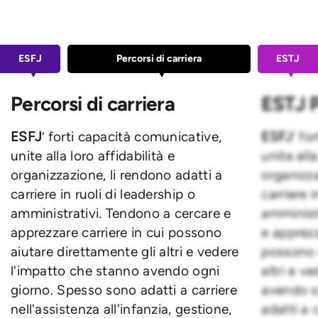
ESFJ
Percorsi di carriera
ESTJ
Percorsi di carriera
ESTJ P
ESFJ
’ forti capacità comunicative,
ESFJ
’ fo
unite alla loro affidabilità e
unite alla
organizzazione, li rendono adatti a
organizza
carriere in ruoli di leadership o
carriere i
amministrativi. Tendono a cercare e
amminist
apprezzare carriere in cui possono
e apprezz
aiutare direttamente gli altri e vedere
possono 
l'impatto che stanno avendo ogni
altri e v
giorno. Spesso sono adatti a carriere
avendo o
nell'assistenza all'infanzia, gestione,
adatti a 