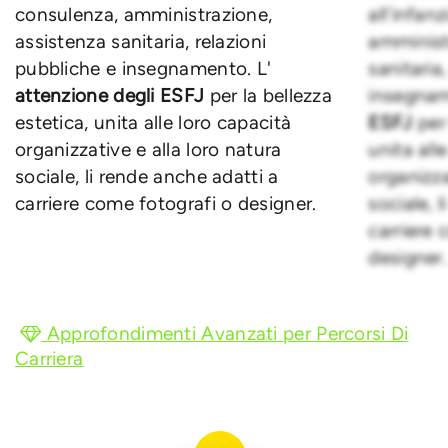
consulenza, amministrazione,
all'infan
assistenza sanitaria, relazioni
amminist
pubbliche e insegnamento. L'
sanitaria
attenzione degli ESFJ
per la bellezza
insegnam
estetica, unita alle loro capacità
ESFJ
per 
organizzative e alla loro natura
unita all
sociale, li rende anche adatti a
organizza
carriere come fotografi o designer.
sociale, 
carriere 
designer.
Approfondimenti Avanzati per Percorsi Di
Carriera