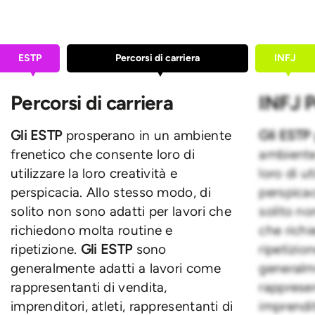
ESTP
Percorsi di carriera
INFJ
Percorsi di carriera
INFJ P
Gli ESTP
prosperano in un ambiente
Gli ESTP
frenetico che consente loro di
ambiente
utilizzare la loro creatività e
loro di ut
perspicacia. Allo stesso modo, di
perspicac
solito non sono adatti per lavori che
solito no
richiedono molta routine e
che rich
ripetizione.
Gli ESTP
sono
ripetizio
generalmente adatti a lavori come
generalm
rappresentanti di vendita,
rappresen
imprenditori, atleti, rappresentanti di
imprendit