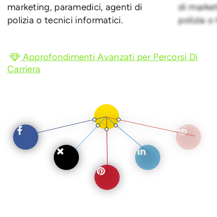
marketing, paramedici, agenti di
di market
polizia o tecnici informatici.
polizia o
Approfondimenti Avanzati per Percorsi Di
Carriera