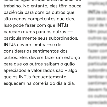
implicaçõ
trabalho. No entanto, eles têm pouca
INTJs
sã
paciência para com os outros que
por seus
são menos competentes que eles.
local de 
Isso pode fazer com que
INTJs
têm pouc
pareçam duros para os outros —
outros q
particularmente seus subordinados.
competen
INTJs
devem lembrar-se de
fazer c
considerar os sentimentos dos
duros pa
outros. Eles devem fazer um esforço
particul
para que os outros saibam o quão
subordin
apreciados e valorizados são – algo
lembrar-
que os INTJs frequentemente
sentimen
esquecem na correria do dia a dia.
devem fa
os outro
apreciad