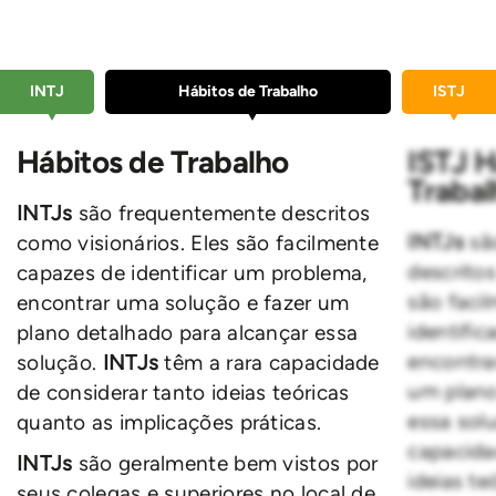
INTJ
Hábitos de Trabalho
ISTJ
Hábitos de Trabalho
ISTJ H
Traba
INTJs
são frequentemente descritos
INTJs
sã
como visionários. Eles são facilmente
descritos
capazes de identificar um problema,
são faci
encontrar uma solução e fazer um
identifi
plano detalhado para alcançar essa
encontra
solução.
INTJs
têm a rara capacidade
um plano
de considerar tanto ideias teóricas
essa sol
quanto as implicações práticas.
capacida
INTJs
são geralmente bem vistos por
ideias te
seus colegas e superiores no local de