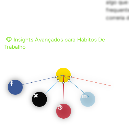
algo que
frequen
correria 
Insights Avançados para Hábitos De
Trabalho