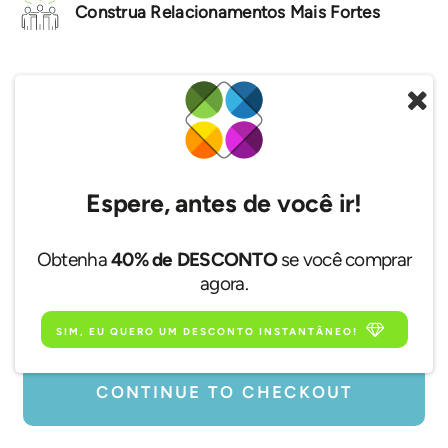
Construa Relacionamentos Mais Fortes
$24.99
BLUE
Perfil de Personalidade Premium
Espere, antes de você ir!
Nome
Obtenha
40% de DESCONTO
se você comprar
agora.
Email
SIM, EU QUERO UM DESCONTO INSTANTÂNEO!
CONTINUE TO CHECKOUT