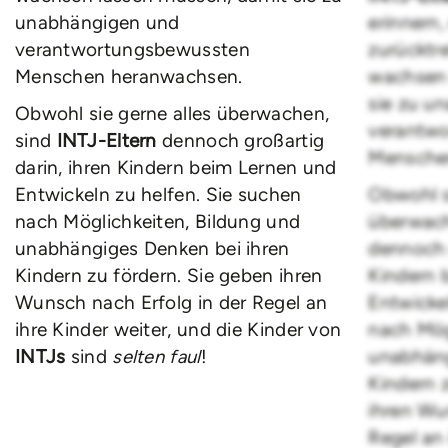
unabhängigen und
erinnern
verantwortungsbewussten
zurücktr
Menschen heranwachsen.
wachsen 
sie zu u
Obwohl sie gerne alles überwachen,
verantw
sind
INTJ-Eltern
dennoch großartig
Mensche
darin, ihren Kindern beim Lernen und
Entwickeln zu helfen. Sie suchen
Obwohl s
nach Möglichkeiten, Bildung und
überwach
unabhängiges Denken bei ihren
dennoch g
Kindern zu fördern. Sie geben ihren
Kindern 
Wunsch nach Erfolg in der Regel an
Entwicke
ihre Kinder weiter, und die Kinder von
nach Mög
INTJs
sind
selten faul
!
unabhäng
Kindern 
ihren Wu
Regel an 