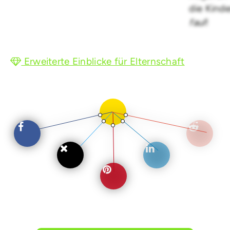
die Kind
faul
!
Erweiterte Einblicke für Elternschaft