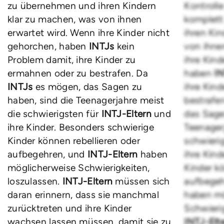
zu übernehmen und ihren Kindern
Kontrolle
klar zu machen, was von ihnen
komplet
erwartet wird. Wenn ihre Kinder nicht
ihren Ki
gehorchen, haben
INTJs
kein
von ihne
Problem damit, ihre Kinder zu
ihre Kind
ermahnen oder zu bestrafen. Da
haben
I
INTJs
es mögen, das Sagen zu
ihre Kin
haben, sind die Teenagerjahre meist
bestrafe
die schwierigsten für
INTJ-Eltern
und
das Sage
ihre Kinder. Besonders schwierige
Teenager
Kinder können rebellieren oder
schwieri
aufbegehren, und
INTJ-Eltern
haben
ihre Kin
möglicherweise Schwierigkeiten,
Kinder kö
loszulassen.
INTJ-Eltern
müssen sich
aufbege
daran erinnern, dass sie manchmal
haben mö
zurücktreten und ihre Kinder
Schwierig
wachsen lassen müssen, damit sie zu
INTJ-Elt