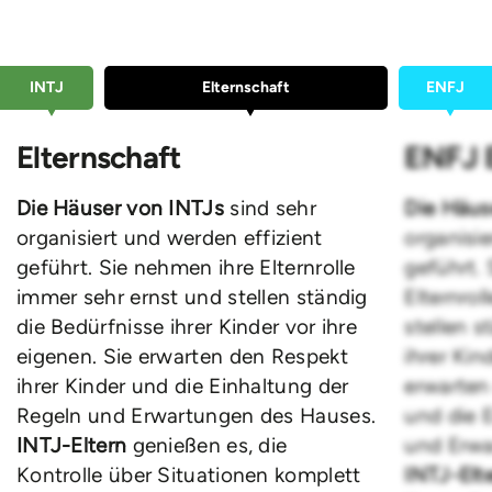
INTJ
Elternschaft
ENFJ
Elternschaft
ENFJ E
Die Häuser von INTJs
sind sehr
Die Häus
organisiert und werden effizient
organisie
geführt. Sie nehmen ihre Elternrolle
geführt.
immer sehr ernst und stellen ständig
Elternrol
die Bedürfnisse ihrer Kinder vor ihre
stellen s
eigenen. Sie erwarten den Respekt
ihrer Kin
ihrer Kinder und die Einhaltung der
erwarten
Regeln und Erwartungen des Hauses.
und die 
INTJ-Eltern
genießen es, die
und Erwa
Kontrolle über Situationen komplett
INTJ-Elt