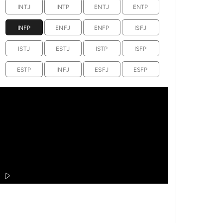
INTJ
INTP
ENTJ
ENTP
INFP
ENFJ
ENFP
ISFJ
ISTJ
ESTJ
ISTP
ISFP
ESTP
INFJ
ESFJ
ESFP