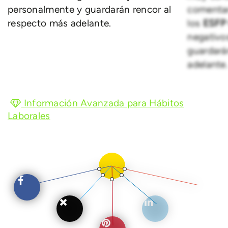
personalmente y guardarán rencor al
comentar
respecto más adelante.
los
ESF
negativo
guardará
adelante
Información Avanzada para Hábitos
Laborales