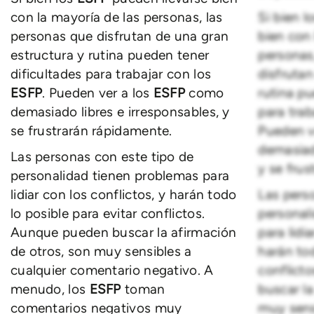
con la mayoría de las personas, las
Si bien l
personas que disfrutan de una gran
bien con 
estructura y rutina pueden tener
personas
dificultades para trabajar con los
disfrutan
ESFP
. Pueden ver a los
ESFP
como
rutina pu
demasiado libres e irresponsables, y
para trab
se frustrarán rápidamente.
Pueden v
demasiado
Las personas con este tipo de
y se frus
personalidad tienen problemas para
lidiar con los conflictos, y harán todo
Las pers
lo posible para evitar conflictos.
personal
Aunque pueden buscar la afirmación
para lidi
de otros, son muy sensibles a
harán tod
cualquier comentario negativo. A
conflict
menudo, los
ESFP
toman
buscar la
comentarios negativos muy
muy sens