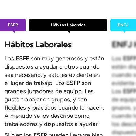
ESFP
Hábitos Laborales
ENFJ
Hábitos Laborales
ENFJ 
Los
ESFP
son muy generosos y están
Los
ESF
dispuestos a ayudar a otros cuando
están di
sea necesario, y esto es evidente en
cuando s
el lugar de trabajo. Los
ESFP
son
evidente 
grandes jugadores de equipo. Les
Los
ESF
gusta trabajar en grupos, y son
de equipo
flexibles y prácticos cuando lo hacen.
grupos, y
A menudo se los describe como
cuando l
trabajadores y dispuestos a ayudar.
los desc
dispuest
Si bien los
ESFP
pueden llevarse bien