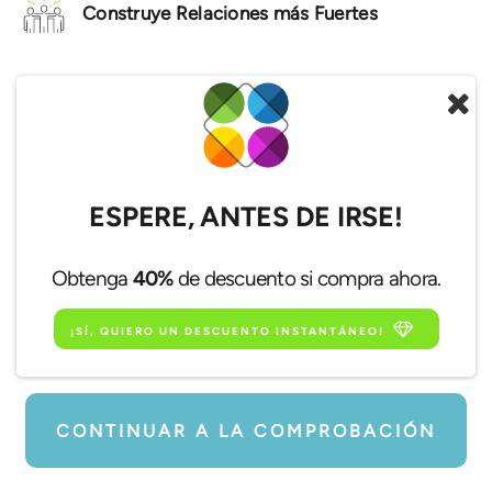
Construye Relaciones más Fuertes
$24.99
ESFP
Perfil Premium de Personalidad
ESPERE, ANTES DE IRSE!
Nombre
Obtenga
40%
de descuento si compra ahora.
¡SÍ, QUIERO UN DESCUENTO INSTANTÁNEO!
Email
CONTINUAR A LA COMPROBACIÓN