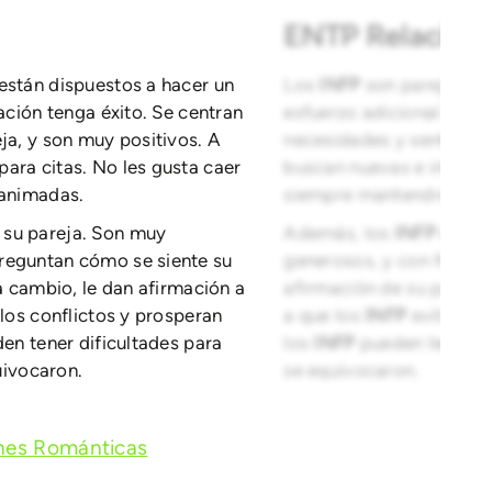
ENTP Relacion
están dispuestos a hacer un
Los
INFP
son parejas cá
ación tenga éxito. Se centran
esfuerzo adicional para 
ja, y son muy positivos. A
necesidades y sentimien
ara citas. No les gusta caer
buscan nuevas e interesa
 animadas.
siempre mantendrán las
 su pareja. Son muy
Además, los
INFP
siemp
reguntan cómo se siente su
generosos, y con frecue
a cambio, le dan afirmación a
afirmación de su pareja 
 los conflictos y prosperan
a que los
INFP
evitan lo
en tener dificultades para
los
INFP
pueden tener di
uivocaron.
se equivocaron.
nes Románticas