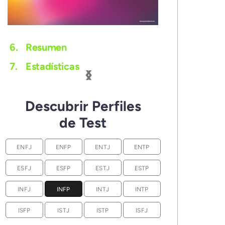
6.
Resumen
‹
›
7.
Estadísticas
Descubrir Perfiles
de Test
ENFJ
ENFP
ENTJ
ENTP
ESFJ
ESFP
ESTJ
ESTP
INFJ
INFP
INTJ
INTP
ISFP
ISTJ
ISTP
ISFJ