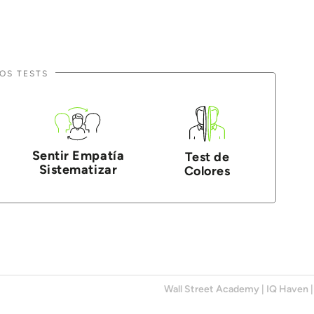
OS TESTS
Sentir Empatía
Test de
Sistematizar
Colores
Wall Street Academy
|
IQ Haven
|