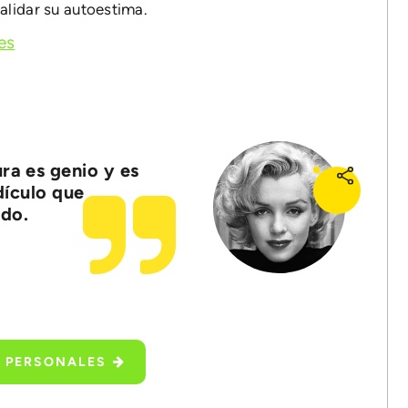
alidar su autoestima.
es
ura es genio y es
dículo que
do.
S PERSONALES