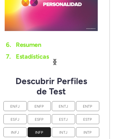
6.
Resumen
‹
›
7.
Estadísticas
Descubrir Perfiles
de Test
ENFJ
ENFP
ENTJ
ENTP
ESFJ
ESFP
ESTJ
ESTP
INFJ
INFP
INTJ
INTP