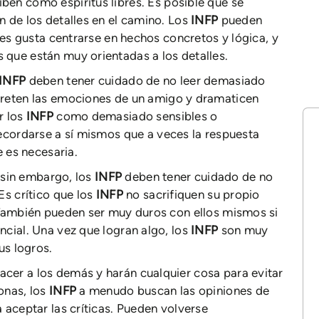
ben como espíritus libres. Es posible que se
n de los detalles en el camino. Los
INFP
pueden
les gusta centrarse en hechos concretos y lógica, y
que están muy orientadas a los detalles.
INFP
deben tener cuidado de no leer demasiado
preten las emociones de un amigo y dramaticen
r los
INFP
como demasiado sensibles o
ecordarse a sí mismos que a veces la respuesta
e es necesaria.
 sin embargo, los
INFP
deben tener cuidado de no
Es crítico que los
INFP
no sacrifiquen su propio
 También pueden ser muy duros con ellos mismos si
ncial. Una vez que logran algo, los
INFP
son muy
us logros.
cer a los demás y harán cualquier cosa para evitar
onas, los
INFP
a menudo buscan las opiniones de
 aceptar las críticas. Pueden volverse