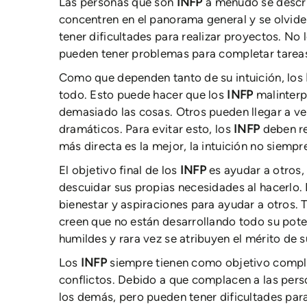
Las personas que son
INFP
a menudo se descri
concentren en el panorama general y se olvide
tener dificultades para realizar proyectos. No 
pueden tener problemas para completar tareas 
Como que dependen tanto de su intuición, los
todo. Esto puede hacer que los
INFP
malinter
demasiado las cosas. Otros pueden llegar a ve
dramáticos. Para evitar esto, los
INFP
deben r
más directa es la mejor, la intuición no siempr
El objetivo final de los
INFP
es ayudar a otros,
descuidar sus propias necesidades al hacerlo. 
bienestar y aspiraciones para ayudar a otros.
creen que no están desarrollando todo su pote
humildes y rara vez se atribuyen el mérito de s
Los
INFP
siempre tienen como objetivo compla
conflictos. Debido a que complacen a las pers
los demás, pero pueden tener dificultades para