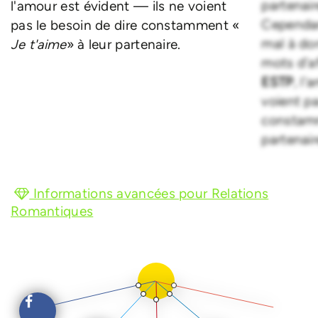
partenai
l'amour est évident — ils ne voient
Cependan
pas le besoin de dire constamment «
mal à don
Je t'aime
» à leur partenaire.
mots d'a
ESTP
, l'
voient pa
constam
partenair
Informations avancées pour Relations
Romantiques