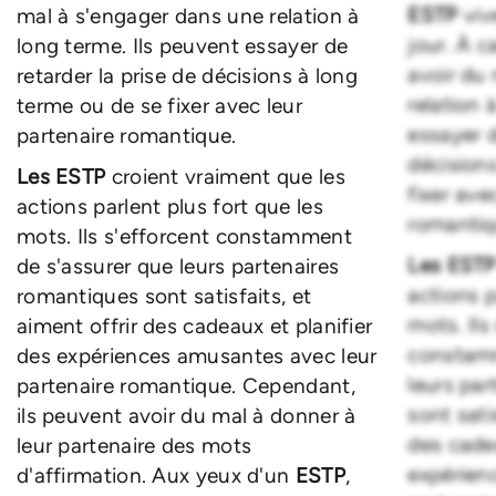
ESTP
viv
mal à s'engager dans une relation à
jour. À c
long terme. Ils peuvent essayer de
avoir du
retarder la prise de décisions à long
relation 
terme ou de se fixer avec leur
essayer d
partenaire romantique.
décision
Les ESTP
croient vraiment que les
fixer ave
actions parlent plus fort que les
romantiq
mots. Ils s'efforcent constamment
Les EST
de s'assurer que leurs partenaires
actions p
romantiques sont satisfaits, et
mots. Ils
aiment offrir des cadeaux et planifier
constamm
des expériences amusantes avec leur
leurs pa
partenaire romantique. Cependant,
sont sati
ils peuvent avoir du mal à donner à
des cadea
leur partenaire des mots
expérien
d'affirmation. Aux yeux d'un
ESTP
,