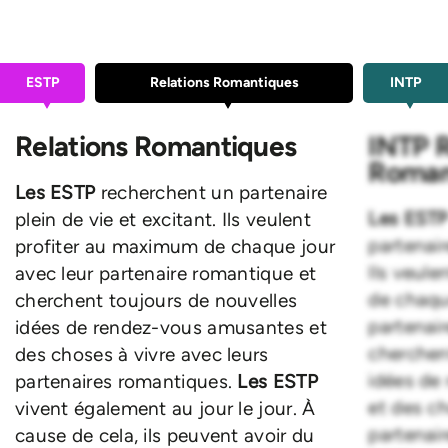
ESTP
Relations Romantiques
INTP
Relations Romantiques
INTP R
Roman
Les ESTP
recherchent un partenaire
Les EST
plein de vie et excitant. Ils veulent
partenair
profiter au maximum de chaque jour
Ils veul
avec leur partenaire romantique et
de chaqu
cherchent toujours de nouvelles
partenai
idées de rendez-vous amusantes et
cherchen
des choses à vivre avec leurs
idées de
partenaires romantiques.
Les ESTP
et des ch
vivent également au jour le jour. À
partenai
cause de cela, ils peuvent avoir du