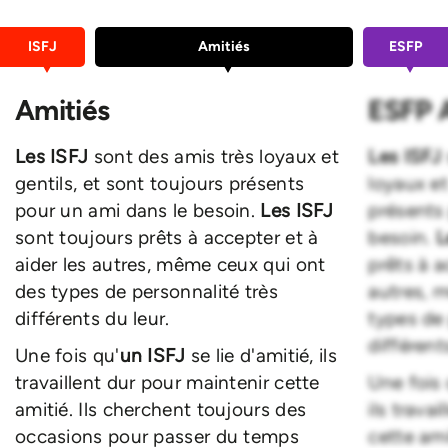
ISFJ
Amitiés
ESFP
Amitiés
ESFP 
Les ISFJ
sont des amis très loyaux et
Les ISFJ
gentils, et sont toujours présents
loyaux et
pour un ami dans le besoin.
Les ISFJ
présents
sont toujours prêts à accepter et à
besoin.
L
aider les autres, même ceux qui ont
prêts à a
des types de personnalité très
autres, 
différents du leur.
types de 
différent
Une fois qu'
un ISFJ
se lie d'amitié, ils
travaillent dur pour maintenir cette
Une fois 
amitié. Ils cherchent toujours des
ils trava
occasions pour passer du temps
cette ami