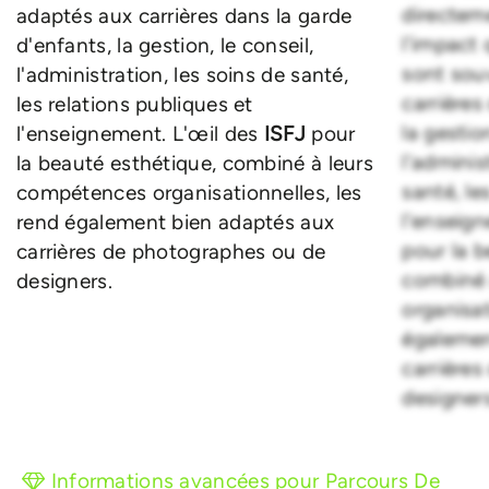
directeme
adaptés aux carrières dans la garde
l'impact 
d'enfants, la gestion, le conseil,
sont sou
l'administration, les soins de santé,
carrières
les relations publiques et
la gestion
l'enseignement. L'œil des
ISFJ
pour
l'adminis
la beauté esthétique, combiné à leurs
santé, le
compétences organisationnelles, les
l'enseig
rend également bien adaptés aux
pour la b
carrières de photographes ou de
combiné 
designers.
organisat
égalemen
carrière
designers
Informations avancées pour Parcours De