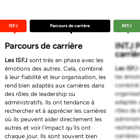
ISFJ
Parcours de carrière
INTJ
Parcours de carrière
INTJ P
carriè
Les ISFJ
sont très en phase avec les
Les ISFJ
émotions des autres. Cela, combiné
les émoti
à leur fiabilité et leur organisation, les
combiné à
rend bien adaptés aux carrières dans
organisat
des rôles de leadership ou
adaptés 
administratifs. Ils ont tendance à
rôles de 
rechercher et à apprécier les carrières
administr
où ils peuvent aider directement les
recherche
autres et voir l'impact qu'ils ont
carrières
chaque jour. Ils sont souvent bien