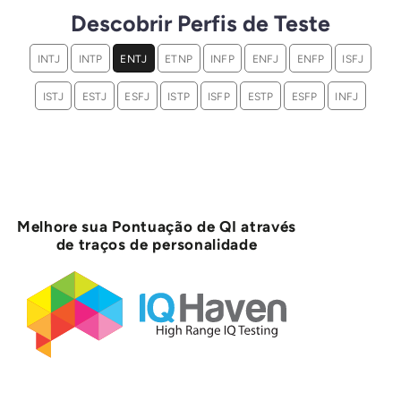
Descobrir Perfis de Teste
INTJ
INTP
ENTJ
ETNP
INFP
ENFJ
ENFP
ISFJ
ISTJ
ESTJ
ESFJ
ISTP
ISFP
ESTP
ESFP
INFJ
Melhore sua Pontuação de QI através
de traços de personalidade