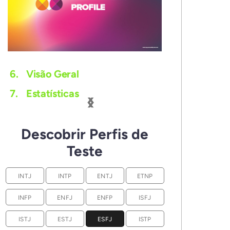
6.
Visão Geral
‹
›
7.
Estatísticas
Descobrir Perfis de
Teste
INTJ
INTP
ENTJ
ETNP
INFP
ENFJ
ENFP
ISFJ
ISTJ
ESTJ
ESFJ
ISTP