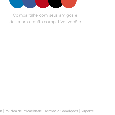
Compartilhe com seus amigos e
descubra o quão compatível você é
en
|
Política de Privacidade
|
Termos e Condições
|
Suporte