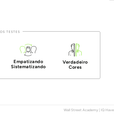
OS TESTES
Empatizando
Verdadeiro
Sistematizando
Cores
Wall Street Academy
|
IQ Hav