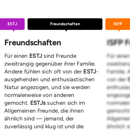
ESTJ
Freundschaften
ISFP
Freundschaften
ISFP 
Für einen
ESTJ
sind Freunde
Für eine
zweitrangig gegenüber ihrer Familie.
zweitran
Andere fühlen sich oft von der
ESTJ
-
Familie. 
ausgehenden und enthusiastischen
von der
Natur angezogen, und sie werden
enthusia
normalerweise von anderen
angezoge
gemocht.
ESTJs
suchen sich im
normaler
Allgemeinen Freunde, die ihnen
gemocht
ähnlich sind — jemand, der
Allgemei
zuverlässig und klug ist und die
ähnlich 