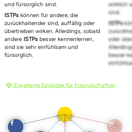
und fürsorglich sind.
wirklich 
sind.
ISTPs
können für andere, die
zurückhaltender sind, auffällig oder
ISTPs
kö
übertrieben wirken. Allerdings, sobald
zurückhal
andere
ISTPs
besser kennenlernen,
oder über
sind sie sehr einfühlsam und
Allerdin
fürsorglich.
besser ke
einfühls
Erweiterte Einblicke für Freundschaften