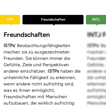
ISTP
Freundschaften
INTJ
Freundschaften
INTJ 
ISTPs
’ Beobachtungsfähigkeiten
ISTPs
’ B
machen sie zu ausgezeichneten
machen s
Freunden. Sie können immer die
Freunden
Gefühle, Ziele und Perspektiven
Gefühle,
anderer einschätzen.
ISTPs
haben die
anderer 
unheimliche Fähigkeit zu erkennen,
die unhei
wenn andere nicht aufrichtig sind,
erkennen
was es ihnen ermöglicht,
aufrichti
Freundschaften mit Menschen
ermöglic
aufzubauen, die wirklich aufrichtig
Menschen