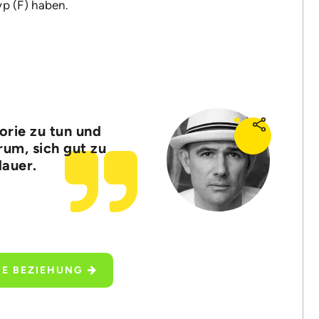
p (F) haben.
orie zu tun und
rum, sich gut zu
dauer.
HE BEZIEHUNG