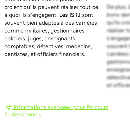
De plus,
croient qu'ils peuvent réaliser tout ce
bons dan
à quoi ils s'engagent.
Les ISTJ
sont
qu'ils cr
souvent bien adaptés à des carrières
réaliser t
comme militaires, gestionnaires,
s'engage
policiers, juges, enseignants,
souvent 
comptables, détectives, médecins,
carrières
dentistes, et officiers financiers.
gestionna
enseigna
détective
et officie
Informations avancées pour Parcours
Professionnels