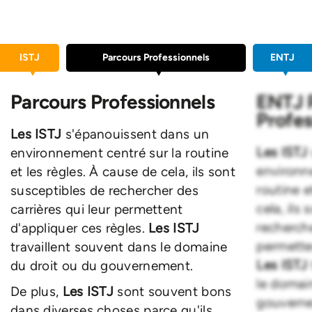
ISTJ
Parcours Professionnels
ENTJ
Parcours Professionnels
ENTJ 
Profes
Les ISTJ
s'épanouissent dans un
Les ISTJ
environnement centré sur la routine
environn
et les règles. À cause de cela, ils sont
routine e
susceptibles de rechercher des
cela, ils
carrières qui leur permettent
recherche
d'appliquer ces règles.
Les ISTJ
permetten
travaillent souvent dans le domaine
Les ISTJ
du droit ou du gouvernement.
le domai
De plus,
Les ISTJ
sont souvent bons
gouvern
dans diverses choses parce qu'ils