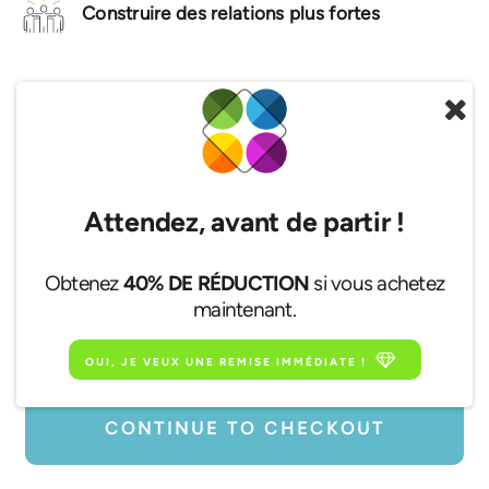
Construire des relations plus fortes
$24.99
ENTJ
Profil de personnalité premium
Attendez, avant de partir !
Nom
Obtenez
40% DE RÉDUCTION
si vous achetez
maintenant.
E-mail
OUI, JE VEUX UNE REMISE IMMÉDIATE !
CONTINUE TO CHECKOUT