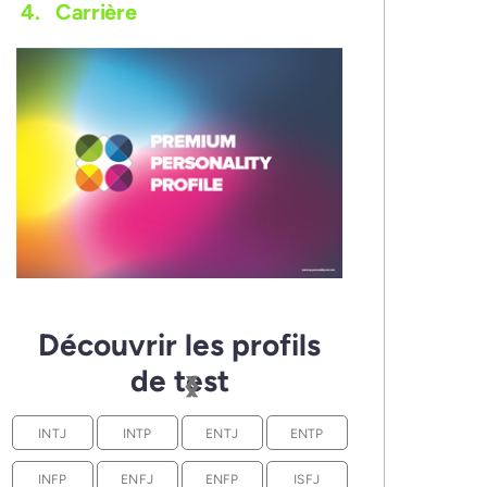
4.
Carrière
Découvrir les profils
‹
›
de test
INTJ
INTP
ENTJ
ENTP
INFP
ENFJ
ENFP
ISFJ