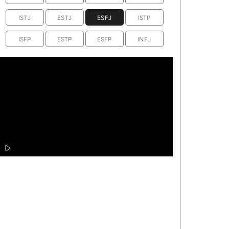
ISTJ
ESTJ
ESFJ
ISTP
ISFP
ESTP
ESFP
INFJ