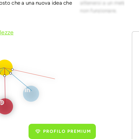
tosto che a una nuova idea che
attenersi a un metodo c
non funzionare.
lezze
PROFILO PREMIUM