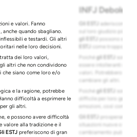
INFJ Debolezz
ioni e valori. Fanno
Gli ESTJ
aderiscono semp
ro, anche quando sbagliano.
sul loro giudizio più di
lessibili e testardi. Gli altri
gli ESTJ
possono essere i
itari nelle loro decisioni.
ESTJ
come troppo autorit
tratta dei loro valori,
Poiché
gli ESTJ
sono cos
 gli altri che non condividono
essere intolleranti o crit
ci che siano come loro e/o
valori. Potrebbero cerca
cambiare gli altri.
ogica e la ragione, potrebbe
Poiché
gli ESTJ
sono cos
 Hanno difficoltà a esprimere le
difficile per loro gestir
r gli altri.
emozioni, così come a pr
ine, e possono avere difficoltà
Gli ESTJ
prosperano sulla
 valore alla tradizione e il
situazioni nuove o insoli
Gli ESTJ
preferiscono di gran
cambiamento può render