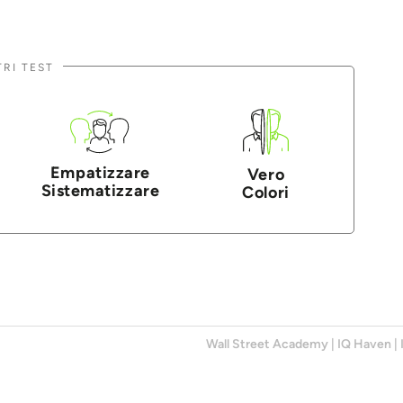
TRI TEST
Empatizzare
Vero
Sistematizzare
Colori
Wall Street Academy
|
IQ Haven
|