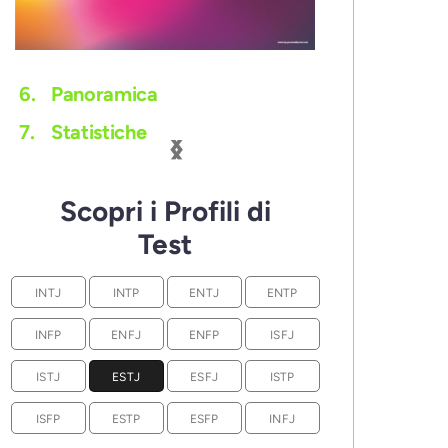
6.
Panoramica
‹
›
7.
Statistiche
Scopri i Profili di
Test
INTJ
INTP
ENTJ
ENTP
INFP
ENFJ
ENFP
ISFJ
ISTJ
ESTJ
ESFJ
ISTP
ISFP
ESTP
ESFP
INFJ