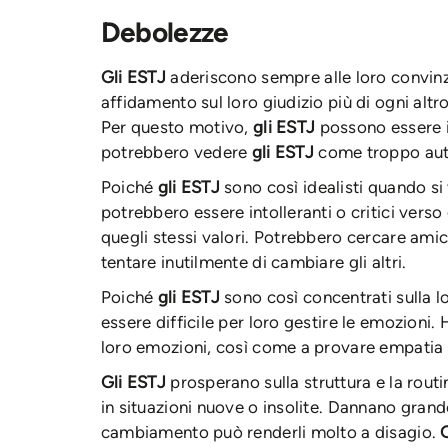
Debolezze
Gli ESTJ
aderiscono sempre alle loro convinz
affidamento sul loro giudizio più di ogni alt
Per questo motivo,
gli ESTJ
possono essere inf
potrebbero vedere
gli ESTJ
come troppo autor
Poiché
gli ESTJ
sono così idealisti quando si 
potrebbero essere intolleranti o critici verso
quegli stessi valori. Potrebbero cercare ami
tentare inutilmente di cambiare gli altri.
Poiché
gli ESTJ
sono così concentrati sulla l
essere difficile per loro gestire le emozioni.
loro emozioni, così come a provare empatia pe
Gli ESTJ
prosperano sulla struttura e la rout
in situazioni nuove o insolite. Dannano grande
cambiamento può renderli molto a disagio.