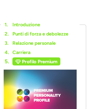
ollaudato piuttosto che a una nuova idea che potrebbe
1.
Introduzione
2.
Punti di forza e debolezze
3.
Relazione personale
4.
Carriera
5.
Profilo Premium