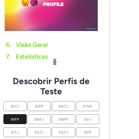
6.
Visão Geral
‹
›
7.
Estatísticas
Descobrir Perfis de
Teste
INTJ
INTP
ENTJ
ETNP
INFP
ENFJ
ENFP
ISFJ
ISTJ
ESTJ
ESFJ
ISTP