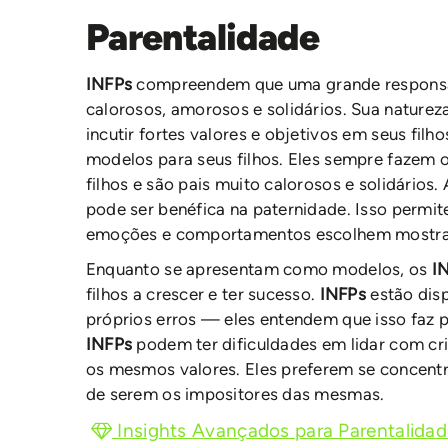
Parentalidade
INFPs
compreendem que uma grande responsab
calorosos, amorosos e solidários. Sua natureza
incutir fortes valores e objetivos em seus fil
modelos para seus filhos. Eles sempre fazem o
filhos e são pais muito calorosos e solidários
pode ser benéfica na paternidade. Isso permit
emoções e comportamentos escolhem mostrar
Enquanto se apresentam como modelos, os
I
filhos a crescer e ter sucesso.
INFPs
estão dis
próprios erros — eles entendem que isso faz 
INFPs
podem ter dificuldades em lidar com cr
os mesmos valores. Eles preferem se concentr
de serem os impositores das mesmas.
Insights Avançados para Parentalida