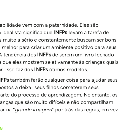
ilidade vem com a paternidade. Eles são
 idealista significa que
INFPs
levam a tarefa de
hos muito a sério e constantemente buscam ser bons
 melhor para criar um ambiente positivo para seus
. A tendência dos
INFPs
de serem um livro fechado
e que eles mostrem seletivamente às crianças quais
. Isso faz dos
INFPs
ótimos modelos.
NFPs
também farão qualquer coisa para ajudar seus
postos a deixar seus filhos cometerem seus
parte do processo de aprendizagem. No entanto, os
ianças que são muito difíceis e não compartilham
ar na “
grande imagem
” por trás das regras, em vez
de