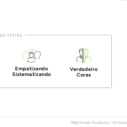
OS TESTES
Empatizando
Verdadeiro
Sistematizando
Cores
Wall Street Academy
|
IQ Hav