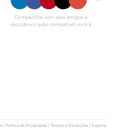
Compartilhe com seus amigos e
descubra o quão compatível você é
en
|
Política de Privacidade
|
Termos e Condições
|
Suporte