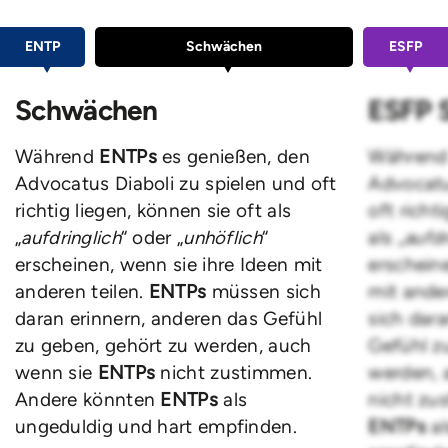
ENTP
Schwächen
ESFP
Schwächen
ESFP 
Während
ENTPs
es genießen, den
Währen
Advocatus Diaboli zu spielen und oft
Advocatu
richtig liegen, können sie oft als
oft richt
„
aufdringlich
“ oder „
unhöflich
“
als „
aufdr
erscheinen, wenn sie ihre Ideen mit
erscheine
anderen teilen.
ENTPs
müssen sich
mit ander
daran erinnern, anderen das Gefühl
sich dar
zu geben, gehört zu werden, auch
Gefühl z
wenn sie
ENTPs
nicht zustimmen.
werden, 
Andere könnten
ENTPs
als
nicht zu
ungeduldig und hart empfinden.
ENTPs
a