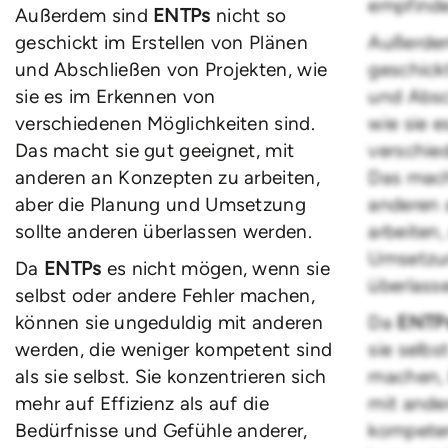
empfinde
Außerdem sind
ENTPs
nicht so
geschickt im Erstellen von Plänen
Außerde
und Abschließen von Projekten, wie
geschick
sie es im Erkennen von
und Absc
verschiedenen Möglichkeiten sind.
wie sie 
Das macht sie gut geeignet, mit
verschie
anderen an Konzepten zu arbeiten,
Das mach
aber die Planung und Umsetzung
anderen 
sollte anderen überlassen werden.
arbeiten
Umsetzun
Da
ENTPs
es nicht mögen, wenn sie
überlass
selbst oder andere Fehler machen,
können sie ungeduldig mit anderen
Da
ENTP
werden, die weniger kompetent sind
sie selbs
als sie selbst. Sie konzentrieren sich
machen, 
mehr auf Effizienz als auf die
mit ande
Bedürfnisse und Gefühle anderer,
kompetent