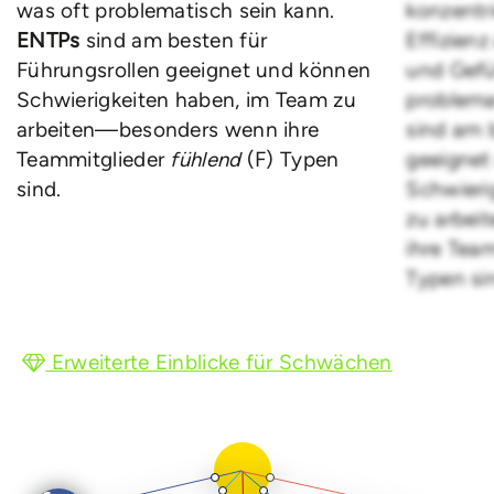
was oft problematisch sein kann.
konzentr
ENTPs
sind am besten für
Effizienz
Führungsrollen geeignet und können
und Gefü
Schwierigkeiten haben, im Team zu
problema
arbeiten—besonders wenn ihre
sind am 
Teammitglieder
fühlend
(F) Typen
geeignet
sind.
Schwieri
zu arbe
ihre Tea
Typen si
Erweiterte Einblicke für Schwächen