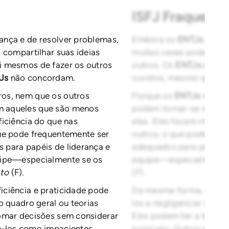
ISFJ Fraquezas
ança e de resolver problemas,
Embora os
ENTJs
goste
 compartilhar suas ideias
muitas vezes podem pare
i mesmos de fazer os outros
outros. Os
ENTJs
devem 
Js
não concordam.
ouvidos, mesmo quand
os, nem que os outros
Porque os
ENTJs
não go
m aqueles que são menos
podem tornar-se impac
iciência do que nas
eles. Eles focam mais n
ue pode frequentemente ser
outros, o que pode fre
 para papéis de liderança e
adequados para papéis d
uipe—especialmente se os
equipe—especialmente 
nto
(F).
(F).
iciência e praticidade pode
Da mesma forma, o des
o quadro geral ou teorias
los a negligenciar o pe
omar decisões sem considerar
Eles podem ter a tendên
ê-los como impacientes.
possíveis. Outros pode