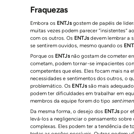
Fraquezas
Embora os
ENTJs
gostem de papéis de lider
muitas vezes podem parecer “insistentes” ao
com os outros. Os
ENTJs
devem lembrar a s
se sentirem ouvidos, mesmo quando os
ENT
Porque os
ENTJs
não gostam de cometer err
cometam, podem tornar-se impacientes co
competentes que eles. Eles focam mais na ef
necessidades e sentimentos dos outros, o q
problemático. Os
ENTJs
são mais adequados
podem ter dificuldades em trabalhar em eq
membros da equipe forem do tipo
sentime
Da mesma forma, o desejo dos
ENTJs
por ef
levá-los a negligenciar o pensamento sobre 
complexas. Eles podem ter a tendência de t
todas as opções possíveis. Outros podem v