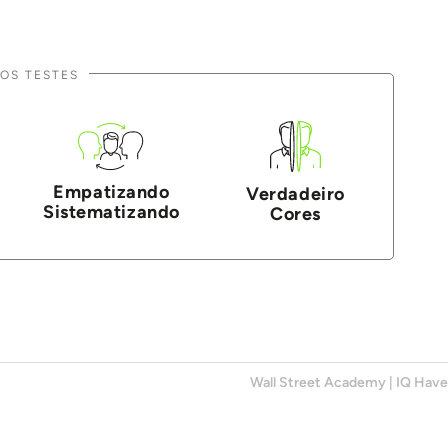
OS TESTES
Empatizando
Verdadeiro
Sistematizando
Cores
Wall Street Academy
|
IQ Hav