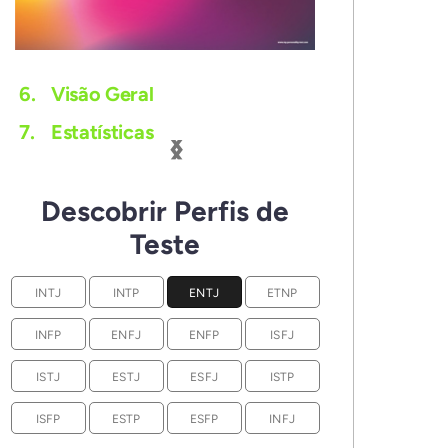
6.
Visão Geral
‹
›
7.
Estatísticas
Descobrir Perfis de
Teste
INTJ
INTP
ENTJ
ETNP
INFP
ENFJ
ENFP
ISFJ
ISTJ
ESTJ
ESFJ
ISTP
ISFP
ESTP
ESFP
INFJ