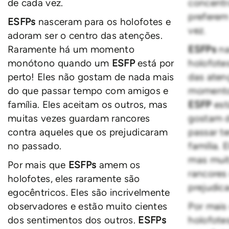
de cada vez.
concentr
preferem
ESFPs
nasceram para os holofotes e
vez.
adoram ser o centro das atenções.
Raramente há um momento
ESFPs
na
monótono quando um
ESFP
está por
holofote
perto! Eles não gostam de nada mais
das aten
do que passar tempo com amigos e
momento
família. Eles aceitam os outros, mas
ESFP
est
muitas vezes guardam rancores
gostam d
contra aqueles que os prejudicaram
passar t
no passado.
família. 
mas mui
Por mais que
ESFPs
amem os
rancores
holofotes, eles raramente são
prejudic
egocêntricos. Eles são incrivelmente
observadores e estão muito cientes
Por mais
dos sentimentos dos outros.
ESFPs
holofote