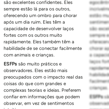
são excelentes confidentes. Eles
egocêntri
sempre estão lá para os outros,
incrivel
oferecendo um ombro para chorar
estão mu
após um dia ruim. Eles têm a
sentimen
capacidade de desenvolver laços
são exce
fortes com os outros muito
sempre e
rapidamente. Eles também têm a
oferece
habilidade de se conectar facilmente
chorar a
com animais e crianças.
a capaci
laços fo
ESFPs
são muito práticos e
rapidame
observadores. Eles estão mais
habilida
preocupados com o impacto real das
facilmen
coisas do que com grandes e
crianças.
complexas teorias e ideias. Preferem
confiar em informações que podem
ESFPs
sã
observar, em vez de sentimentos
observad