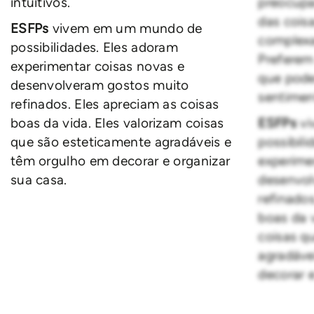
intuitivos.
preocupa
das cois
ESFPs
vivem em um mundo de
complexas
possibilidades. Eles adoram
Preferem
experimentar coisas novas e
que pode
desenvolveram gostos muito
sentiment
refinados. Eles apreciam as coisas
boas da vida. Eles valorizam coisas
ESFPs
vi
que são esteticamente agradáveis e
possibil
têm orgulho em decorar e organizar
experime
sua casa.
desenvol
refinados
boas da v
coisas q
agradáve
decorar e