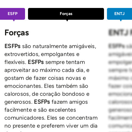
ESFP
Forças
ENTJ
Forças
ENTJ 
ESFPs
são naturalmente amigáveis,
ESFPs
sã
extrovertidos, empolgantes e
amigáveis
flexíveis.
ESFPs
sempre tentam
empolgan
aproveitar ao máximo cada dia, e
sempre t
gostam de fazer coisas novas e
máximo c
emocionantes. Eles também são
fazer co
calorosos, de coração bondoso e
emociona
generosos.
ESFPs
fazem amigos
caloroso
facilmente e são excelentes
generos
comunicadores. Eles se concentram
facilmen
no presente e preferem viver um dia
comunica