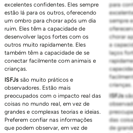
excelentes confidentes. Eles sempre
para co
estão lá para os outros, oferecendo
excelente
um ombro para chorar após um dia
sempre e
ruim. Eles têm a capacidade de
oferece
desenvolver laços fortes com os
chorar a
outros muito rapidamente. Eles
a capaci
também têm a capacidade de se
laços fo
conectar facilmente com animais e
rapidame
crianças.
capacida
facilmen
ISFJs
são muito práticos e
crianças.
observadores. Estão mais
preocupados com o impacto real das
ISFJs
sã
coisas no mundo real, em vez de
observad
grandes e complexas teorias e ideias.
preocupa
Preferem confiar nas informações
das cois
que podem observar, em vez de
de grand