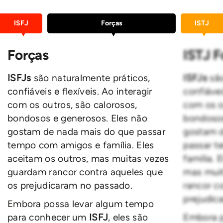
ISFJ
Forças
ISTJ
Forças
ISTJ F
ISFJs
são naturalmente práticos,
ISFJs
sã
confiáveis e flexíveis. Ao interagir
confiávei
com os outros, são calorosos,
com os o
bondosos e generosos. Eles não
bondosos
gostam de nada mais do que passar
gostam d
tempo com amigos e família. Eles
passar t
aceitam os outros, mas muitas vezes
família. 
guardam rancor contra aqueles que
mas mui
os prejudicaram no passado.
rancor c
prejudic
Embora possa levar algum tempo
para conhecer um
ISFJ
, eles são
Embora p