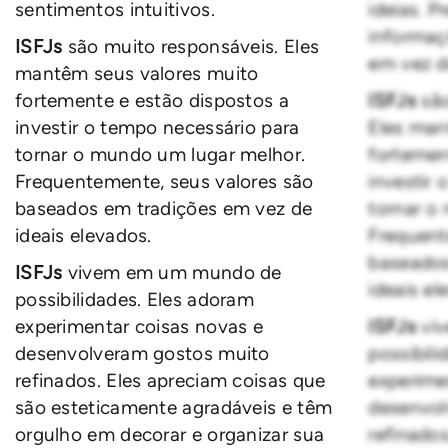
sentimentos intuitivos.
ideias. P
informaç
ISFJs
são muito responsáveis. Eles
em vez d
mantêm seus valores muito
fortemente e estão dispostos a
ISFJs
sã
investir o tempo necessário para
Eles man
tornar o mundo um lugar melhor.
fortemen
Frequentemente, seus valores são
investir
baseados em tradições em vez de
tornar o
ideais elevados.
Frequent
baseados
ISFJs
vivem em um mundo de
ideais el
possibilidades. Eles adoram
experimentar coisas novas e
ISFJs
vi
desenvolveram gostos muito
possibil
refinados. Eles apreciam coisas que
experime
são esteticamente agradáveis e têm
desenvol
orgulho em decorar e organizar sua
refinados