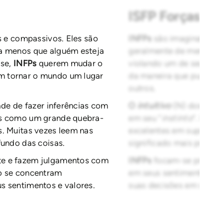
ISFP Forças
as e compassivos. Eles são
INFPs
são imaginativos,
 a menos que alguém esteja
geralmente de mente ab
ise,
INFPs
querem mudar o
violando um de seus val
m tornar o mundo um lugar
da maneira que puderem
outros.
ade de fazer inferências com
O
intuitivo
(N) dos
INFP
as como um grande quebra-
em seu “
instinto
”. Eles
s. Muitas vezes leem nas
excelentes em superar d
fundo das coisas.
significado mais profun
te e fazem julgamentos com
INFPs
focam-se princip
do se concentram
em seus sentimentos in
s sentimentos e valores.
suas decisões em seus s