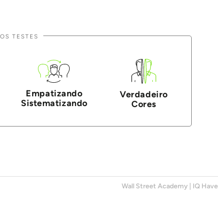
OS TESTES
Empatizando
Verdadeiro
Sistematizando
Cores
Wall Street Academy
|
IQ Hav