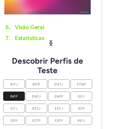
6.
Visão Geral
‹
›
7.
Estatísticas
Descobrir Perfis de
Teste
INTJ
INTP
ENTJ
ETNP
INFP
ENFJ
ENFP
ISFJ
ISTJ
ESTJ
ESFJ
ISTP
ISFP
ESTP
ESFP
INFJ