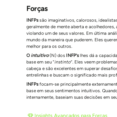
Forças
INFPs
são imaginativos, calorosos, idealist
geralmente de mente aberta e acolhedores,
violando um de seus valores. Em última anál
mundo da maneira que puderem. Eles quere
melhor para os outros.
O
intuitivo
(N) dos
INFP’s
lhes dá a capacid
base em seu “
instinto
”. Eles veem problem
cabeça e são excelentes em superar desafio
entrelinhas e buscam o significado mais pro
INFPs
focam-se principalmente externamen
base em seus sentimentos intuitivos. Quan
internamente, baseiam suas decisões em seu
Insights Avançados para Forças