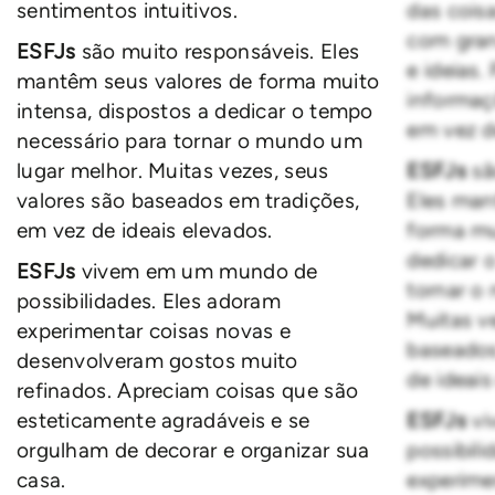
sentimentos intuitivos.
das cois
com gran
ESFJs
são muito responsáveis. Eles
e ideias.
mantêm seus valores de forma muito
informaç
intensa, dispostos a dedicar o tempo
em vez d
necessário para tornar o mundo um
lugar melhor. Muitas vezes, seus
ESFJs
sã
valores são baseados em tradições,
Eles man
em vez de ideais elevados.
forma mu
dedicar 
ESFJs
vivem em um mundo de
tornar o
possibilidades. Eles adoram
Muitas v
experimentar coisas novas e
baseados
desenvolveram gostos muito
de ideais
refinados. Apreciam coisas que são
esteticamente agradáveis e se
ESFJs
v
orgulham de decorar e organizar sua
possibil
casa.
experime