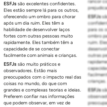
rancor c
ESFJs
são excelentes confidentes.
prejudic
Eles estão sempre lá para os outros,
oferecendo um ombro para chorar
ESFJs
sã
após um dia ruim. Eles têm a
confiden
habilidade de desenvolver laços
para os 
fortes com outras pessoas muito
ombro pa
rapidamente. Eles também têm a
ruim. Ele
capacidade de se conectar
desenvol
facilmente com animais e crianças.
outras p
rapidame
ESFJs
são muito práticos e
capacida
observadores. Estão mais
facilmen
preocupados com o impacto real das
crianças.
coisas no mundo, do que com
grandes e complexas teorias e ideias.
ESFJs
sã
Preferem confiar nas informações
observad
que podem observar, em vez de
preocupa