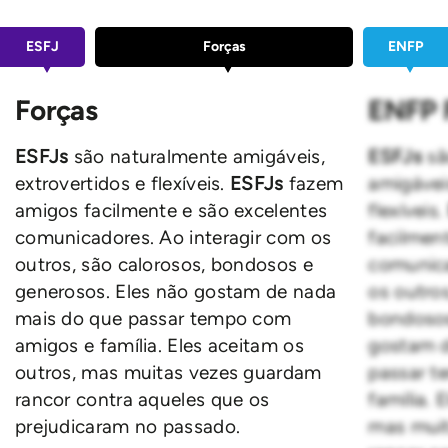
ESFJ
Forças
ENFP
Forças
ENFP 
ESFJs
são naturalmente amigáveis,
ESFJs
sã
extrovertidos e flexíveis.
ESFJs
fazem
amigáveis
amigos facilmente e são excelentes
flexíveis.
comunicadores. Ao interagir com os
facilmen
outros, são calorosos, bondosos e
comunica
generosos. Eles não gostam de nada
os outros
mais do que passar tempo com
bondosos
amigos e família. Eles aceitam os
gostam d
outros, mas muitas vezes guardam
passar t
rancor contra aqueles que os
família. 
prejudicaram no passado.
mas mui